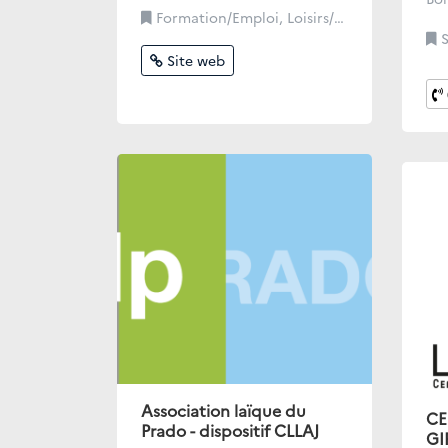
Formation/Emploi, Loisirs/Sport/Culture/Lien Social
S
Site web
Association laïque du
CE
Prado - dispositif CLLAJ
GI