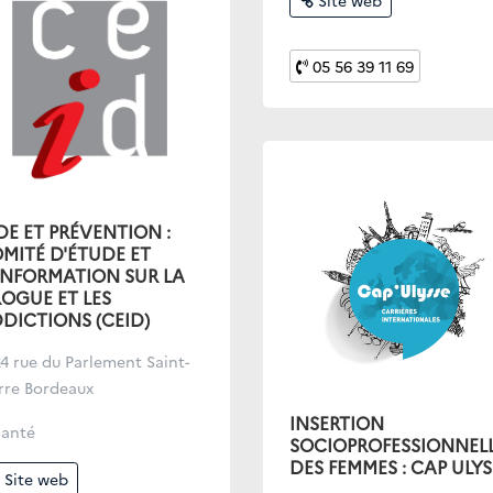
Site web
05 56 39 11 69
DE ET PRÉVENTION :
MITÉ D'ÉTUDE ET
INFORMATION SUR LA
OGUE ET LES
DICTIONS (CEID)
4 rue du Parlement Saint-
rre Bordeaux
INSERTION
anté
SOCIOPROFESSIONNEL
DES FEMMES : CAP ULYS
Site web