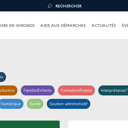
RECHERCHER
URS EN GIRONDE
AIDE AUX DÉMARCHES
ACTUALITÉS
ÉV
le
s/Justice
Famille/Enfants
Formation/Emploi
Interprétariat
Numérique
Santé
Soutien administratif