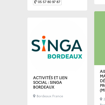
05 57 80 97 87
AI
MA
ACTIVITÉS ET LIEN
DÉ
SOCIAL : SINGA
PR
BORDEAUX
(M
Bordeaux France
2
Bo