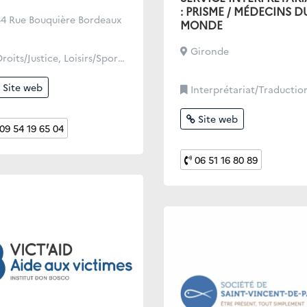
: PRISME / MÉDECINS D
4 Rue Bouquière Bordeaux
MONDE
Gironde
its/Justice, Loisirs/Sport/Culture/Lien Social, Santé
Site web
Interprétariat/Traductio
Site web
09 54 19 65 04
06 51 16 80 89