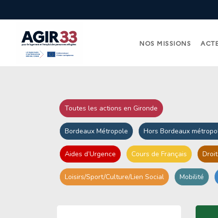
NOS MISSIONS
ACTE
Toutes les actions en Gironde
Bordeaux Métropole
Hors Bordeaux métropo
Aides d’Urgence
Cours de Français
Droit
Loisirs/Sport/Culture/Lien Social
Mobilité