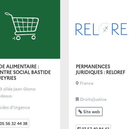
DE ALIMENTAIRE :
PERMANENCES
NTRE SOCIAL BASTIDE
JURIDIQUES : RELOREF
EYRIES
France
3 allée Jean Giono
rdeaux
Droits/Justice
ides d’Urgence
Site web
05 56 32 44 38
07 57 40 84 42