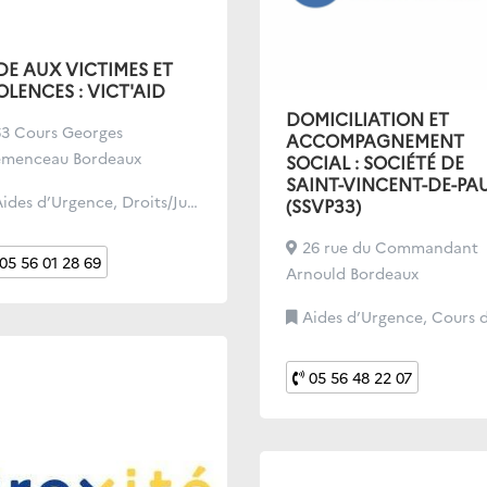
DE AUX VICTIMES ET
OLENCES : VICT'AID
DOMICILIATION ET
3 Cours Georges
ACCOMPAGNEMENT
émenceau Bordeaux
SOCIAL : SOCIÉTÉ DE
SAINT-VINCENT-DE-PA
es d’Urgence, Droits/Justice, Santé, Soutien administratif
(SSVP33)
26 rue du Commandant
05 56 01 28 69
Arnould Bordeaux
Aides d’Urgence, Cours de Français, Soutien administr
05 56 48 22 07