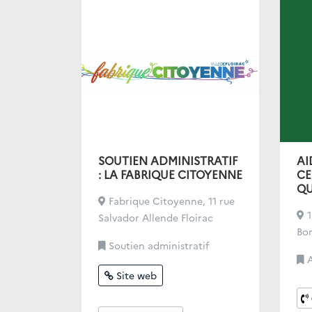
SOUTIEN ADMINISTRATIF
AI
: LA FABRIQUE CITOYENNE
CE
QU
Fabrique Citoyenne, 11 rue
1
Salvador Allende Floirac
Bo
Soutien administratif
A
Site web