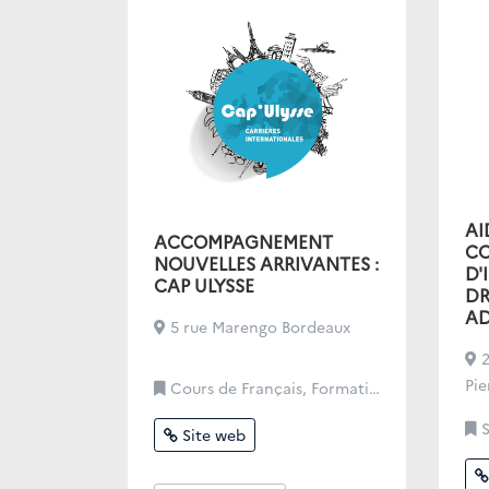
AI
ACCOMPAGNEMENT
CO
NOUVELLES ARRIVANTES :
D'
CAP ULYSSE
DR
AD
5 rue Marengo Bordeaux
2
Pie
Cours de Français, Formation/Emploi
S
Site web