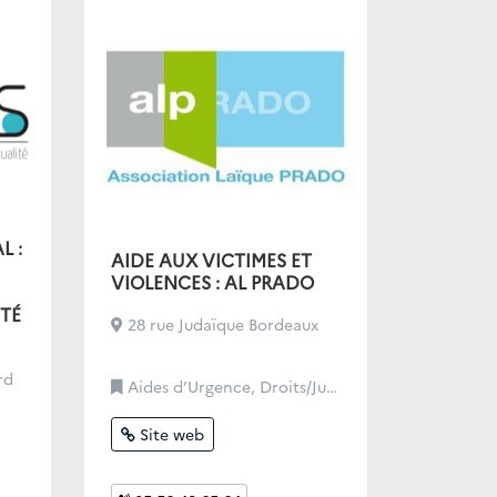
L :
AIDE AUX VICTIMES ET
VIOLENCES : AL PRADO
TÉ
28 rue Judaïque Bordeaux
rd
Aides d’Urgence, Droits/Justice, Santé, Soutien administratif
Site web