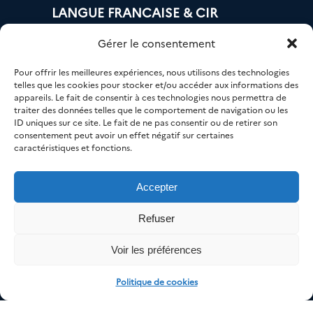
LANGUE FRANCAISE & CIR
LOGEMENT
Gérer le consentement
BANQUE & IMPÔTS
Pour offrir les meilleures expériences, nous utilisons des technologies
MOBILITÉ
telles que les cookies pour stocker et/ou accéder aux informations des
appareils. Le fait de consentir à ces technologies nous permettra de
EMPLOI
traiter des données telles que le comportement de navigation ou les
ID uniques sur ce site. Le fait de ne pas consentir ou de retirer son
NUMÉRIQUE
consentement peut avoir un effet négatif sur certaines
caractéristiques et fonctions.
SANTÉ
Accepter
Refuser
© AGIR 33 – Tous droits réservés.
Voir les préférences
Mentions légales
/ Création
Agence A
/
Maintenance et mise à
Politique de cookies
jour par Agencepulsi.com