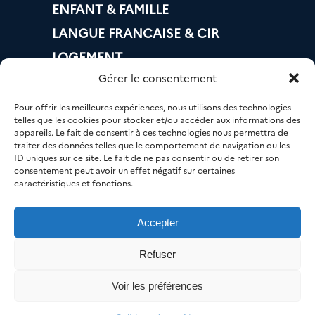
ENFANT & FAMILLE
LANGUE FRANCAISE & CIR
LOGEMENT
Gérer le consentement
BANQUE & IMPÔTS
MOBILITÉ
Pour offrir les meilleures expériences, nous utilisons des technologies
telles que les cookies pour stocker et/ou accéder aux informations des
EMPLOI
appareils. Le fait de consentir à ces technologies nous permettra de
traiter des données telles que le comportement de navigation ou les
NUMÉRIQUE
ID uniques sur ce site. Le fait de ne pas consentir ou de retirer son
consentement peut avoir un effet négatif sur certaines
SANTÉ
caractéristiques et fonctions.
Accepter
© AGIR 33 – Tous droits réservés.
Refuser
Mentions légales
/ Création
Voir les préférences
Agence A
/
Maintenance et mise à