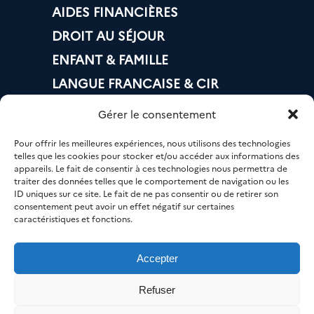
AIDES FINANCIÈRES
DROIT AU SÉJOUR
ENFANT & FAMILLE
LANGUE FRANCAISE & CIR
LOGEMENT
Gérer le consentement
BANQUE & IMPÔTS
Pour offrir les meilleures expériences, nous utilisons des technologies
MOBILITÉ
telles que les cookies pour stocker et/ou accéder aux informations des
appareils. Le fait de consentir à ces technologies nous permettra de
EMPLOI
traiter des données telles que le comportement de navigation ou les
ID uniques sur ce site. Le fait de ne pas consentir ou de retirer son
NUMÉRIQUE
consentement peut avoir un effet négatif sur certaines
caractéristiques et fonctions.
SANTÉ
Accepter
Refuser
© AGIR 33 – Tous droits réservés.