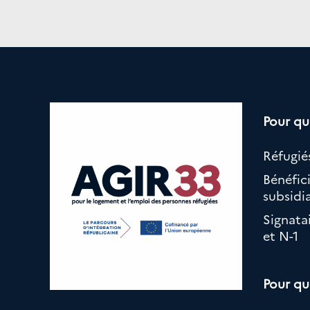
Pour qu
Réfugiés
Bénéfici
subsidia
Signata
et N-1
Pour qu