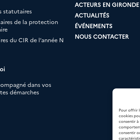
ACTEURS EN GIRONDE
 statutaires
ACTUALITÉS
aires de la protection
ÉVÉNEMENTS
ire
NOUS CONTACTER
ires du CIR de l’année N
oi
compagné dans vos
ntes démarches
Pour offrir 
cookies pou
consentir à
comportemen
consentir o
caractéristi