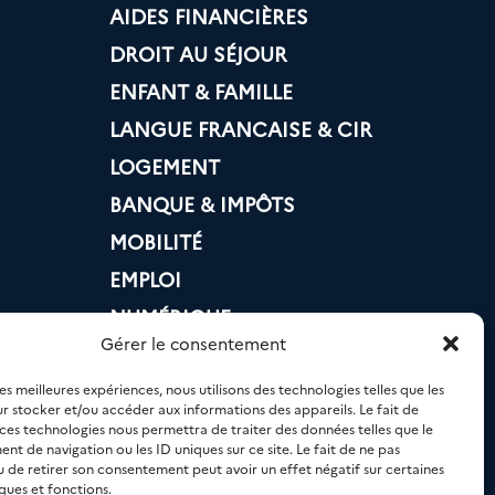
AIDES FINANCIÈRES
DROIT AU SÉJOUR
ENFANT & FAMILLE
LANGUE FRANCAISE & CIR
LOGEMENT
BANQUE & IMPÔTS
MOBILITÉ
EMPLOI
NUMÉRIQUE
Gérer le consentement
SANTÉ
les meilleures expériences, nous utilisons des technologies telles que les
r stocker et/ou accéder aux informations des appareils. Le fait de
 ces technologies nous permettra de traiter des données telles que le
t de navigation ou les ID uniques sur ce site. Le fait de ne pas
u de retirer son consentement peut avoir un effet négatif sur certaines
ques et fonctions.