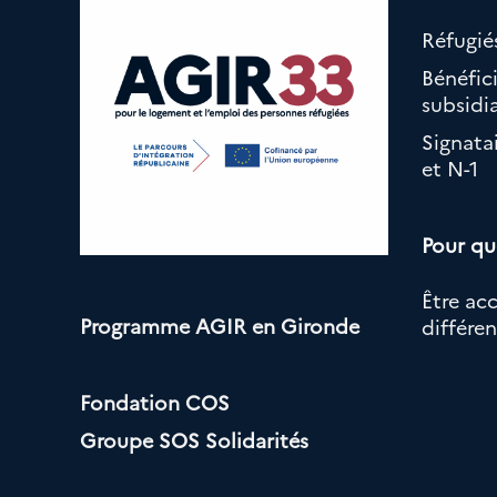
Réfugiés
Bénéfici
subsidia
Signata
et N-1
Pour qu
Être ac
Programme AGIR en Gironde
différe
Fondation COS
Groupe SOS Solidarités