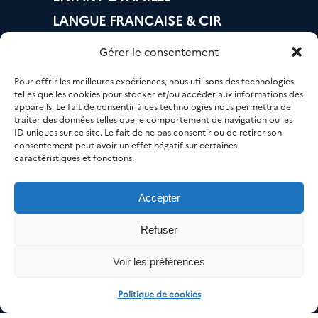
LANGUE FRANCAISE & CIR
LOGEMENT
Gérer le consentement
BANQUE & IMPÔTS
Pour offrir les meilleures expériences, nous utilisons des technologies
MOBILITÉ
telles que les cookies pour stocker et/ou accéder aux informations des
appareils. Le fait de consentir à ces technologies nous permettra de
EMPLOI
traiter des données telles que le comportement de navigation ou les
ID uniques sur ce site. Le fait de ne pas consentir ou de retirer son
NUMÉRIQUE
consentement peut avoir un effet négatif sur certaines
caractéristiques et fonctions.
SANTÉ
Accepter
Refuser
© AGIR 33 – Tous droits réservés.
Voir les préférences
Mentions légales
/ Création
Agence A
/
Maintenance et mise à
Politique de cookies
jour par Agencepulsi.com