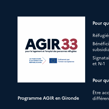
Pour qu
Réfugiés
Bénéfici
subsidia
Signata
et N-1
Pour qu
Être ac
Programme AGIR en Gironde
différe