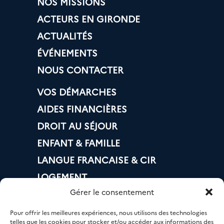
NOS MISSIONS
ACTEURS EN GIRONDE
ACTUALITÉS
ÉVÉNEMENTS
NOUS CONTACTER
VOS DÉMARCHES
AIDES FINANCIÈRES
DROIT AU SÉJOUR
ENFANT & FAMILLE
LANGUE FRANCAISE & CIR
LOGEMENT
Gérer le consentement
BANQUE & IMPÔTS
MOBILITÉ
Pour offrir les meilleures expériences, nous utilisons des technologies
telles que les cookies pour stocker et/ou accéder aux informations des