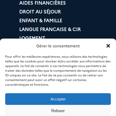
AIDES FINANCIÈRES
DROIT AU SÉJOUR
ENFANT & FAMILLE
LANGUE FRANCAISE & CIR
LOGEMENT
Gérer le consentement
BANQUE & IMPÔTS
MOBILITÉ
Pour offrir les meilleures expériences, nous utilisons des technologies
telles que les cookies pour stocker et/ou accéder aux informations des
EMPLOI
appareils. Le fait de consentir à ces technologies nous permettra de
traiter des données telles que le comportement de navigation ou les
NUMÉRIQUE
ID uniques sur ce site. Le fait de ne pas consentir ou de retirer son
consentement peut avoir un effet négatif sur certaines
SANTÉ
caractéristiques et fonctions.
Accepter
© AGIR 33 – Tous droits réservés.
Refuser